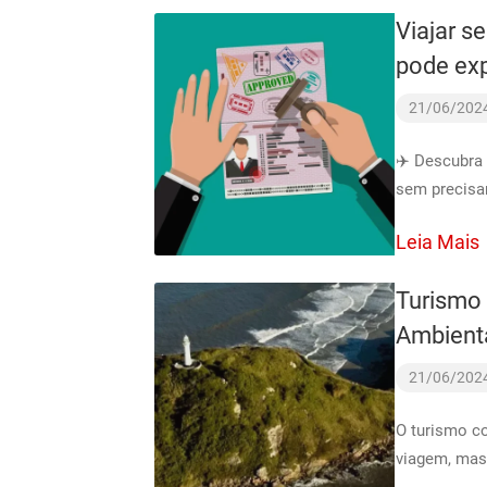
Viajar s
pode exp
21/06/202
✈️ Descubra 
sem precisar
Leia Mais
Turismo 
Ambienta
21/06/202
O turismo c
viagem, mas 