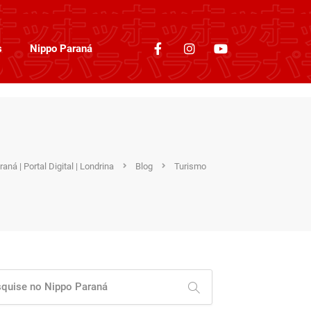
s
Nippo Paraná
aná | Portal Digital | Londrina
Blog
Turismo