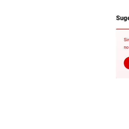
Sug
Si
no