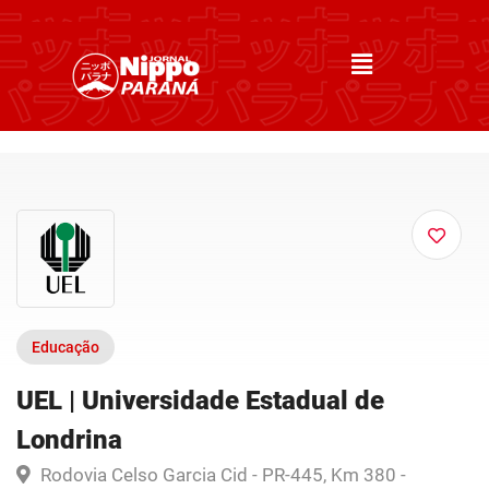
Educação
UEL | Universidade Estadual de
Londrina
Rodovia Celso Garcia Cid - PR-445, Km 380 -