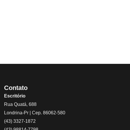
Contato
Escritório
Rua Quatá, 688
Londrina-Pr | Cep. 86062-580
(43) 3327-1872
(43) 98814-7798