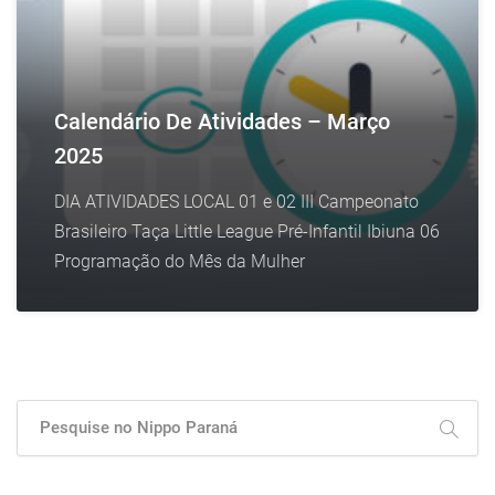
Calendário De Atividades – Março
2025
DIA ATIVIDADES LOCAL 01 e 02 III Campeonato
Brasileiro Taça Little League Pré-Infantil Ibiuna 06
Programação do Mês da Mulher