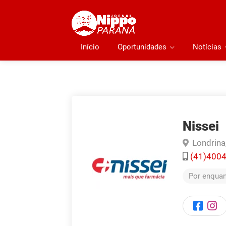
Início
Oportunidades
Notícias
Nissei
Londrina
(41)400
Por enquan