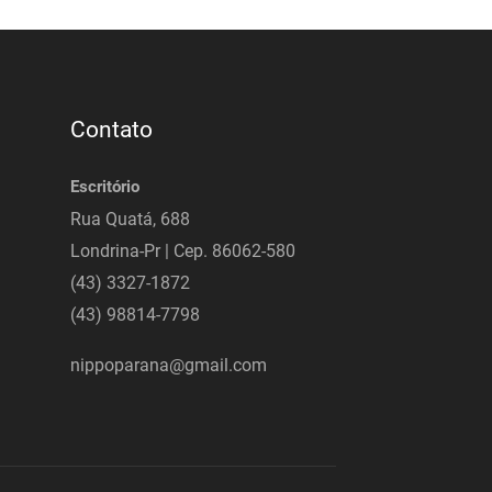
Contato
Escritório
Rua Quatá, 688
Londrina-Pr | Cep. 86062-580
(43) 3327-1872
(43) 98814-7798
nippoparana@gmail.com