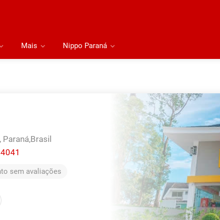
Mais
Nippo Paraná
,
Paraná,
Brasil
44041
to sem avaliações