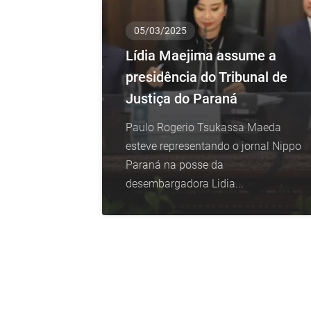
05/03/2025
Lídia Maejima assume a
presidência do Tribunal de
Justiça do Paraná
Paulo Rogerio Tsukassa Maeda
esteve representando o jornal Nippo
Paraná na posse da
desembargadora Lidia...