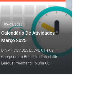
05/03/2025
Calendário De Atividades –
Março 2025
DIA ATIVIDADES LOCAL 01 e 02 III
Campeonato Brasileiro Taça Little
League Pré-Infantil Ibiuna 06...