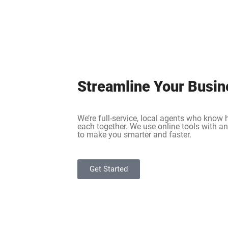
Streamline Your Busin
We’re full-service, local agents who know
each together. We use online tools with a
to make you smarter and faster.
Get Started