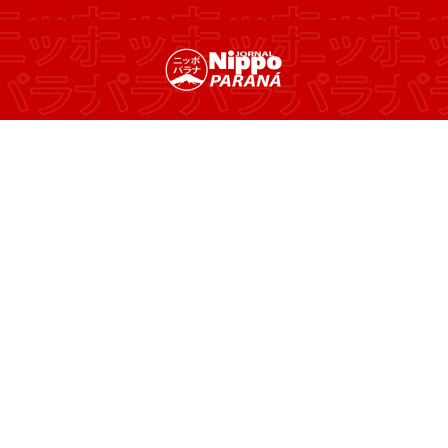
Find Nearby At
Explore top-rated attracti