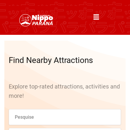
Find Nearby Attractions
Explore top-rated attractions, activities and
more!