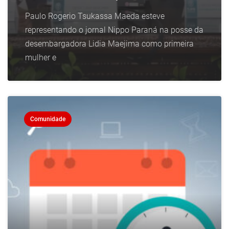
Paulo Rogerio Tsukassa Maeda esteve
representando o jornal Nippo Paraná na posse da
desembargadora Lidia Maejima como primeira
mulher e
Comunidade