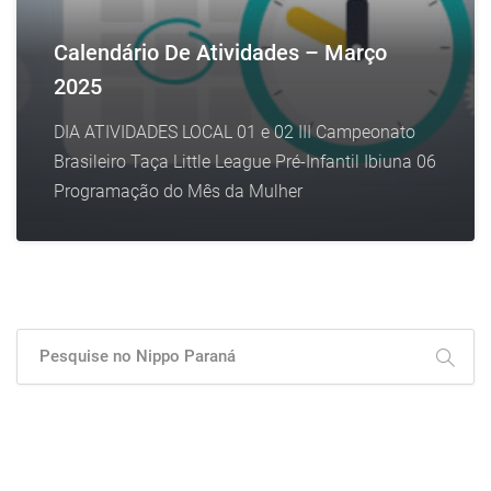
Calendário De Atividades – Março
2025
DIA ATIVIDADES LOCAL 01 e 02 III Campeonato
Brasileiro Taça Little League Pré-Infantil Ibiuna 06
Programação do Mês da Mulher