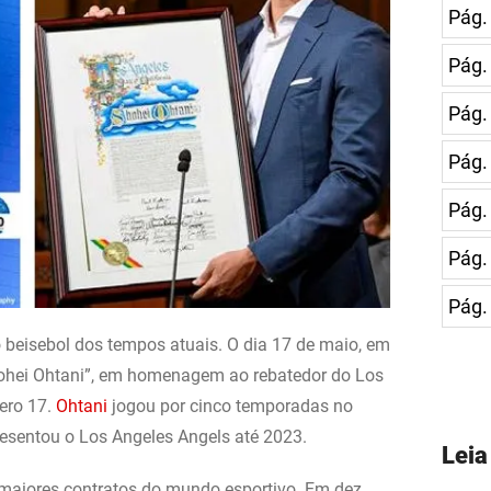
Pág.
Pág.
Pág.
Pág.
Pág.
Pág.
Pág.
beisebol dos tempos atuais. O dia 17 de maio, em
ohei Ohtani”, em homenagem ao rebatedor do Los
ero 17.
Ohtani
jogou por cinco temporadas no
presentou o Los Angeles Angels até 2023.
Lei
 maiores contratos do mundo esportivo. Em dez