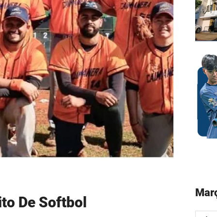
Març
ito De Softbol