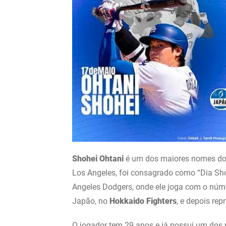
Shohei Ohtani
é um dos maiores nomes do 
Los Angeles, foi consagrado como “Dia Sh
Angeles Dodgers, onde ele joga com o núm
Japão, no
Hokkaido Fighters
, e depois re
O jogador tem 29 anos e já possui um dos