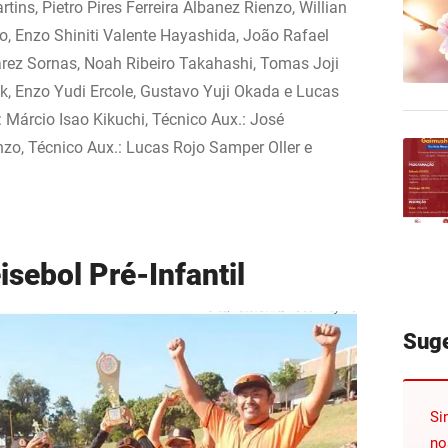
ns, Pietro Pires Ferreira Albanez Rienzo, Willian
o, Enzo Shiniti Valente Hayashida, João Rafael
rez Sornas, Noah Ribeiro Takahashi, Tomas Joji
k, Enzo Yudi Ercole, Gustavo Yuji Okada e Lucas
 Márcio Isao Kikuchi, Técnico Aux.: José
nzo, Técnico Aux.: Lucas Rojo Samper Oller e
isebol Pré-Infantil
Sug
Si
no