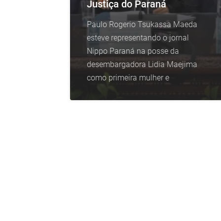
Justiça do Paraná
Paulo Rogerio Tsukassa Maeda
esteve representando o jornal
Nippo Paraná na posse da
desembargadora Lidia Maejima
como primeira mulher e