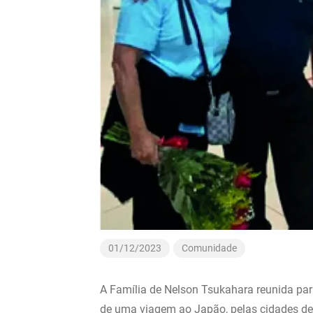
01/12/2023
Comunidade
A Família de Nelson Tsukahara reunida pa
de uma viagem ao Japão, pelas cidades de 