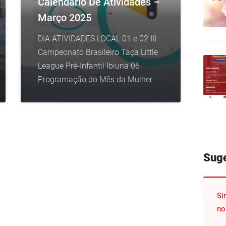
Calendário De Atividades –
Março 2025
DIA ATIVIDADES LOCAL 01 e 02 III
Campeonato Brasileiro Taça Little
League Pré-Infantil Ibiuna 06
Programação do Mês da Mulher
Sug
Si
no