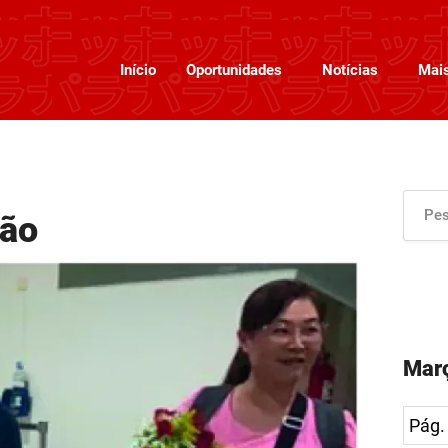
Início
Oportunidades
Notícias
Mai
pão
Març
Pág.