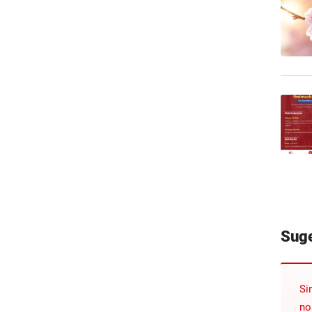
Sug
Si
no