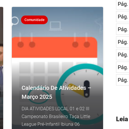
Pág.
Pág.
Comunidade
Pág.
Pág.
Pág.
Pág.
Pág.
Calendário De Atividades –
Março 2025
DIA ATIVIDADES LOCAL 01 e 02 III
Campeonato Brasileiro Taça Little
Lei
League Pré-Infantil Ibiuna 06