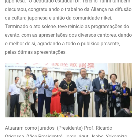
japonesa.” O deputado estadual Dr. Tercílio Turini também
discursou, congratulando o trabalho da Aliança na difusão
da cultura japonesa e união da comunidade nikei.
Terminado o ato solene, teve reinício as programações do
evento, com as apresentaões dos diversos cantores, dando
o melhor de si, agradando a todo o publkico presente,
pelas ótimas apresentações.
Atuaram como jurados: (Presidente) Prof. Ricardo
Origassa, (Vice Presidente) Jorge Iriguti, Isabel Yokomizo,