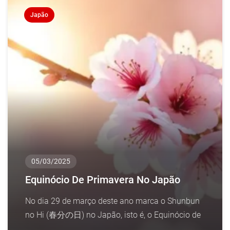
Japão
05/03/2025
Equinócio De Primavera No Japão
No dia 29 de março deste ano marca o Shunbun
no Hi (春分の日) no Japão, isto é, o Equinócio de